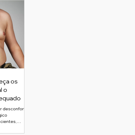
eça os
l o
dequado
gico
acientes,
us da
passo para