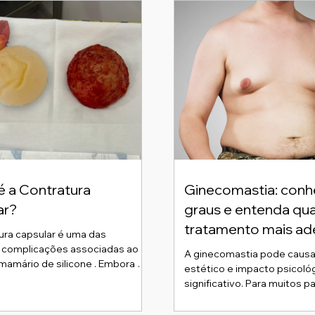
é a Contratura
Ginecomastia: conh
ar?
graus e entenda qua
tratamento mais a
capsular é uma das
s complicações associadas ao
A ginecomastia pode causar desconforto
mamário de silicone . Embora a
estético e impacto psicoló
da cápsula seja uma resposta
significativo. Para muitos p
o organismo, em alguns casos
entender os diferentes gra
se tornar espessa, rígida e
ginecomastia é o primeiro 