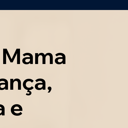
e Mama
ança,
a e