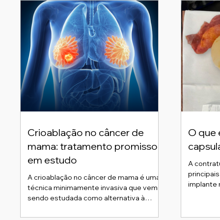
Crioablação no câncer de
O que 
mama: tratamento promissor
capsul
em estudo
A contratura 
principai
A crioablação no câncer de mama é uma
implante 
técnica minimamente invasiva que vem
formação 
sendo estudada como alternativa à
natural d
cirurgia convencional em casos
ela pode 
selecionados. Esse procedimento utiliza