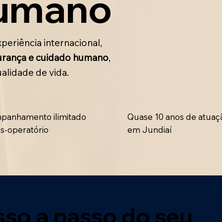
umano
eriência internacional,
gurança e cuidado humano
,
alidade de vida.
panhamento ilimitado
Quase 10 anos de atuaç
s-operatório
em Jundiaí
sso a passo do seu